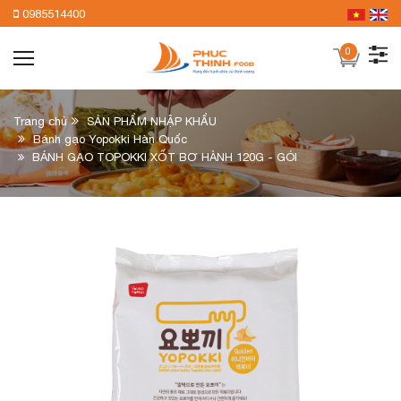
0985514400
0
Trang chủ
SẢN PHẨM NHẬP KHẨU
Bánh gạo Yopokki Hàn Quốc
BÁNH GẠO TOPOKKI XỐT BƠ HÀNH 120G - GÓI