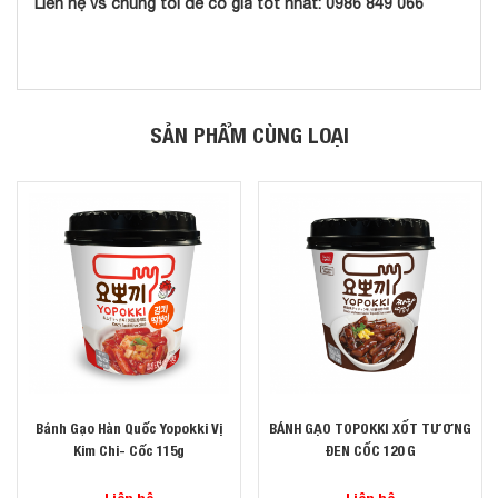
Liên hệ vs chúng tôi để có giá tốt nhất: 0986 849 066
SẢN PHẨM CÙNG LOẠI
Bánh Gạo Hàn Quốc Yopokki Vị
BÁNH GẠO TOPOKKI XỐT TƯƠNG
Kim Chi- Cốc 115g
ĐEN CỐC 120 G