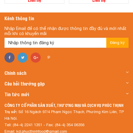
Liên hệ
Liên hệ
Kênh thông tin
Nhập Email để có thể nhận được thông tin đầy đủ và mới nhất
mỗi khi có khuyến mãi
Đăng ký
Chính sách
Câu hỏi thường gặp
Tin tức mới
CÔNG TY CỔ PHẦN SẢN XUẤT, THƯƠNG MẠI VÀ DỊCH VỤ PHÚC THỊNH
Trụ sở:
Số 16 Ngách 97/4 Phạm Ngọc Thạch, Phường Kim Liên, TP
Hà Nội.
Tell: (84-4) 2241 1351 - Fax: (84-4) 354 06356
Email: kd.phucthinhfood@gmail.com