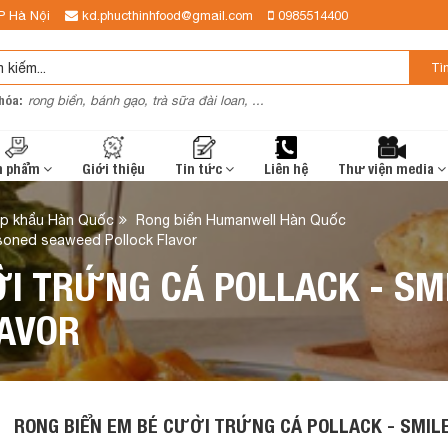
P Hà Nội
kd.phucthinhfood@gmail.com
0985514400
Tì
hóa:
rong biển, bánh gạo, trà sữa đài loan, ...
n phẩm
Giới thiệu
Tin tức
Liên hệ
Thư viện media
ập khẩu Hàn Quốc
Rong biển Humanwell Hàn Quốc
asoned seaweed Pollock Flavor
ỜI TRỨNG CÁ POLLACK - SM
AVOR
RONG BIỂN EM BÉ CƯỜI TRỨNG CÁ POLLACK - SMIL