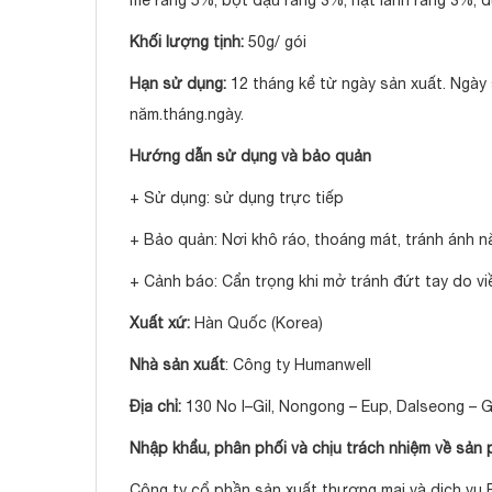
mè rang 5%, bột đậu rang 3%, hạt lanh rang 3%,
Khối lượng tịnh:
50g/ gói
Hạn sử dụng:
12 tháng kể từ ngày sản xuất. Ngày 
năm.tháng.ngày.
Hướng dẫn sử dụng và bảo quản
+ Sử dụng: sử dụng trực tiếp
+ Bảo quản: Nơi khô ráo, thoáng mát, tránh ánh n
+ Cảnh báo: Cẩn trọng khi mở tránh đứt tay do vi
Xuất xứ:
Hàn Quốc (Korea)
Nhà sản xuất
: Công ty Humanwell
Địa chỉ:
130 No I–Gil, Nongong – Eup, Dalseong – 
Nhập khẩu, phân phối và chịu trách nhiệm về sản 
Công ty cổ phần sản xuất thương mại và dịch vụ 