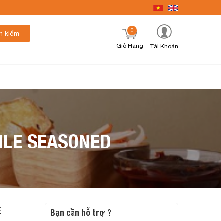
0
m kiếm
Giỏ Hàng
Tài Khoản
ILE SEASONED
E
Bạn cần hỗ trợ ?