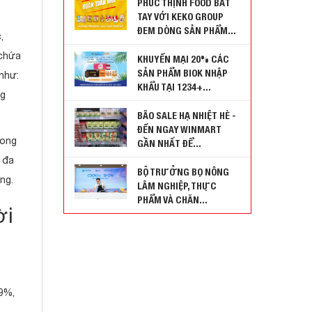
PHÚC THỊNH FOOD BẮT
TAY VỚI KEKO GROUP
ĐEM DÒNG SẢN PHẨM...
,
 chứa
KHUYẾN MẠI 20% CÁC
SẢN PHẨM BIOK NHẬP
 như:
KHẨU TẠI 1234+...
ng
BÃO SALE HẠ NHIỆT HÈ -
ĐẾN NGAY WINMART
rong
GẦN NHẤT ĐỂ...
 đa
BỘ TRƯỞNG BỌ NÔNG
ng.
LÂM NGHIỆP, THỰC
PHẨM VÀ CHĂN...
ời
9%,