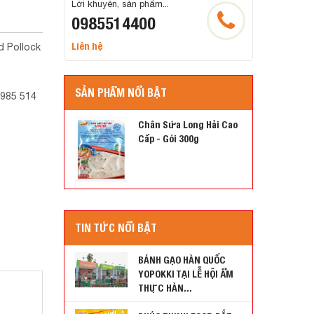
Lời khuyên, sản phẩm...
0985514400
Liên hệ
d Pollock
SẢN PHẨM NỔI BẬT
0985 514
Chân Sứa Long Hải Cao
Cấp - Gói 300g
TIN TỨC NỔI BẬT
BÁNH GẠO HÀN QUỐC
YOPOKKI TẠI LỄ HỘI ẨM
THỰC HÀN...