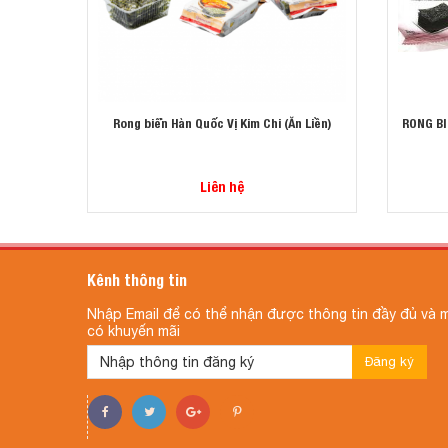
Rong biển Hàn Quốc Vị Kim Chi (Ăn Liền)
RONG BI
Liên hệ
Kênh thông tin
Nhập Email để có thể nhận được thông tin đầy đủ và m
có khuyến mãi
Đăng ký