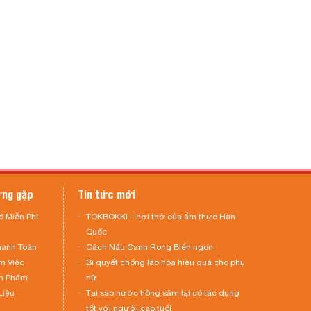
ờng gặp
Tin tức mới
ó Miễn Phí
TOKBOKKI – hơi thở của ẩm thực Hàn
Quốc
hanh Toán
Cách Nấu Canh Rong Biển ngon
m Việc
Bí quyết chống lão hóa hiệu quả cho phụ
n Phẩm
nữ
Liệu
Tại sao nước hồng sâm lại có tác dụng
tốt với người cao tuổi