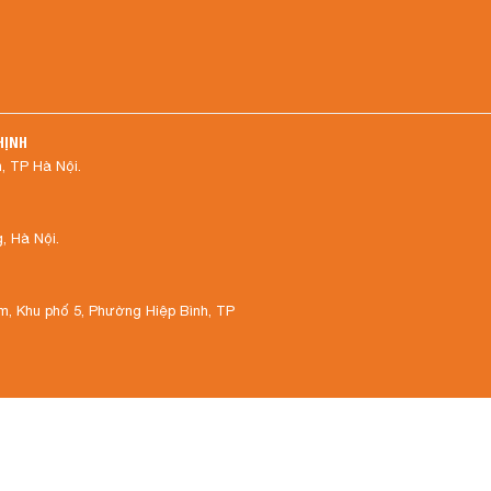
HỊNH
, TP Hà Nội.
 Hà Nội.
, Khu phố 5, Phường Hiệp Bình, TP
RIVERSIDE, Phường Điện Bàn Đông,