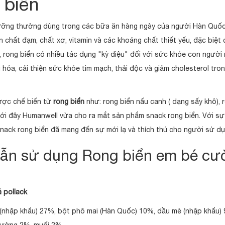
 biển
ỡng thường dùng trong các bữa ăn hàng ngày của người Hàn Quốc
 chất đạm, chất xơ, vitamin và các khoáng chất thiết yếu, đặc biệt
y, rong biển có nhiều tác dụng "kỳ diệu" đối với sức khỏe con người
hóa, cải thiện sức khỏe tim mạch, thải độc và giảm cholesterol tro
được chế biến từ
rong biển
như: rong biển nấu canh ( dạng sấy khô), 
 mới đây Humanwell vừa cho ra mắt sản phẩm snack rong biển. Với sự
snack rong biển đã mang đến sự mới lạ và thích thú cho người sử dụ
ẫn sử dụng Rong biển em bé cư
á pollack
(nhập khẩu) 27%, bột phô mai (Hàn Quốc) 10%, dầu mè (nhập khẩu) 