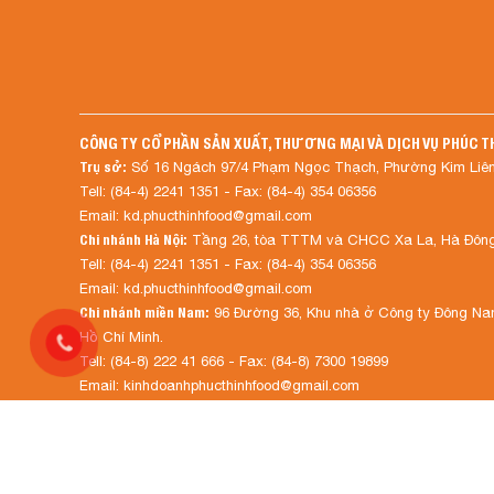
CÔNG TY CỔ PHẦN SẢN XUẤT, THƯƠNG MẠI VÀ DỊCH VỤ PHÚC T
Trụ sở:
Số 16 Ngách 97/4 Phạm Ngọc Thạch, Phường Kim Liên
Tell: (84-4) 2241 1351 - Fax: (84-4) 354 06356
Email: kd.phucthinhfood@gmail.com
Chi nhánh Hà Nội:
Tầng 26, tòa TTTM và CHCC Xa La, Hà Đông,
Tell: (84-4) 2241 1351 - Fax: (84-4) 354 06356
Email: kd.phucthinhfood@gmail.com
Chi nhánh miền Nam:
96 Đường 36, Khu nhà ở Công ty Đông Nam
Hồ Chí Minh.
Tell: (84-8) 222 41 666 - Fax: (84-8) 7300 19899
Email: kinhdoanhphucthinhfood@gmail.com
Chi nhánh miền Trung:
LK3-16 LK3-17, LK3-18, KĐT DATQUANG 
TP Đà Nẵng.
Tell: (84-8) 222 41 666 - Fax: (84-8) 7300 19899
Email: kinhdoanhphucthinhfood@gmail.com