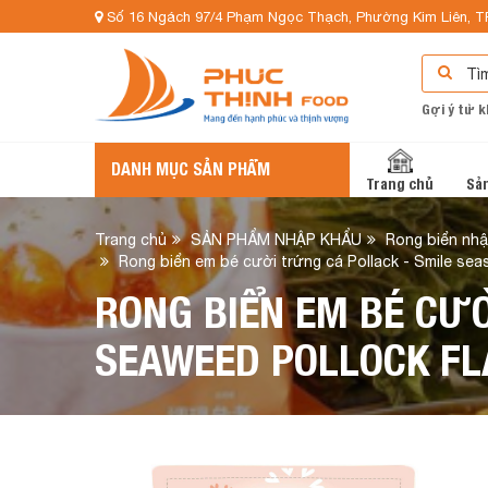
Số 16 Ngách 97/4 Phạm Ngọc Thạch, Phường Kim Liên, T
Gợi ý từ k
DANH MỤC SẢN PHẨM
Trang chủ
Sả
Trang chủ
SẢN PHẨM NHẬP KHẨU
Rong biển nh
Rong biển em bé cười trứng cá Pollack - Smile se
RONG BIỂN EM BÉ CƯ
SEAWEED POLLOCK FL