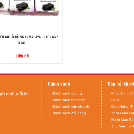
ỂN MUỐI HỒNG HIMALAYA - LỐC 4G *
3 GÓI
Liên hệ
Chính sách
Câu hỏi thư
Chính sách chung
Phúc Thịnh C
ới nhất mỗi khi
Chính sách bảo mật
Ship
Chính sách vận chuyển
Mua Hàng, T
Chính sách đổi hàng
Thời Gian Là
Danh Mục Sả
Thư Viện Tài 