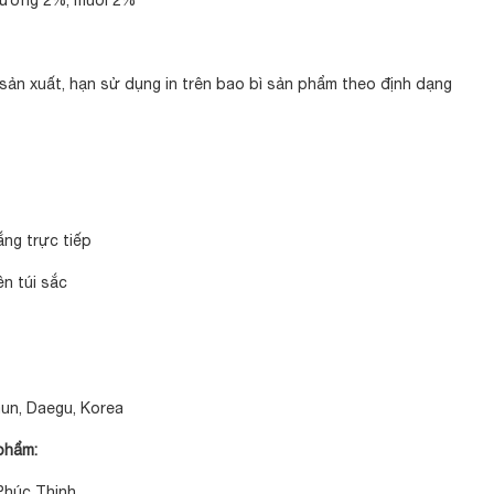
 đường 2%, muối 2%
sản xuất, hạn sử dụng in trên bao bì sản phẩm theo định dạng
ắng trực tiếp
ền túi sắc
Gun, Daegu, Korea
phẩm:
Phúc Thịnh.