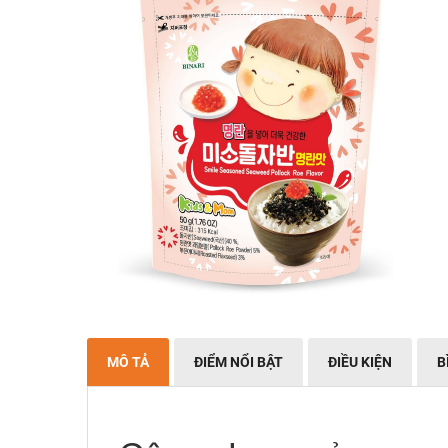
MÔ TẢ
ĐIỂM NỔI BẬT
ĐIỀU KIỆN
B