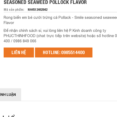
SEASONED SEAWEED POLLOCK FLAVOR
Mã sản phẩm:
NH4512462842
Rong biển em bé cười trứng cá Pollack - Smile seasoned seawee
Flavor
Để nhận chính sách sỉ, vui lòng liên hệ P. Kinh doanh công ty
PHUCTHINHFOOD (chat trực tiếp trên website) hoặc số hotline 
400 / 0986 849 066
LIÊN HỆ
HOTLINE: 0985514400
ÌNH LUẬN