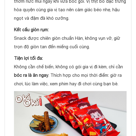
thơm nức mũi ngay khi vừa bóc gói. Vị thịt bò đặc trưng
hòa quyện cùng gia vị tạo nên cảm giác béo nhẹ, hậu
ngọt và đậm đà khó cưỡng.
Kết cấu giòn rụm:
Snack được chiên giòn chuẩn Hàn, không vụn vỡ, giữ
trọn độ giòn tan đến miếng cuối cùng.
Tiện lợi tối đa:
Không cần chế biến, không có gói gia vị đi kèm, chỉ cần
bóc ra là ăn ngay
. Thích hợp cho mọi thời điểm: giờ ra
chơi, lúc làm việc, xem phim hay đi chơi cùng bạn bè.