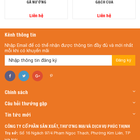
GÀ NƯỚNG
GẠCH CUA
Liên hệ
Liên hệ
Kênh thông tin
Nhập Email để có thể nhận được thông tin đầy đủ và mới nhất
mỗi khi có khuyến mãi
Đăng ký
Chính sách
Câu hỏi thường gặp
Tin tức mới
CÔNG TY CỔ PHẦN SẢN XUẤT, THƯƠNG MẠI VÀ DỊCH VỤ PHÚC THỊNH
Trụ sở:
Số 16 Ngách 97/4 Phạm Ngọc Thạch, Phường Kim Liên, TP
Hà Nội.