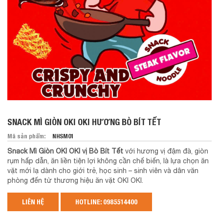
SNACK MÌ GIÒN OKI OKI HƯƠNG BÒ BÍT TẾT
Mã sản phẩm:
NHSM01
Snack Mì Giòn OKI OKI vị Bò Bít Tết
với hương vị đậm đà, giòn
rụm hấp dẫn, ăn liền tiện lợi không cần chế biến, là lựa chọn ăn
vặt mới lạ dành cho giới trẻ, học sinh – sinh viên và dân văn
phòng đến từ thương hiệu ăn vặt OKI OKI.
LIÊN HỆ
HOTLINE: 0985514400