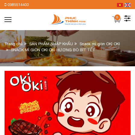
0985514400
0
Trang chủ
SẢN PHẨM NHẬP KHẨU
Snack mì giòn OKI OKI
SNACK MÌ GIÒN OKI OKI HƯƠNG BÒ BÍT TẾT