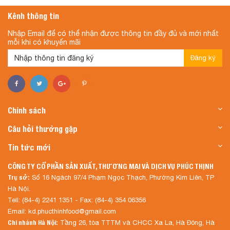
Kênh thông tin
Nhập Email để có thể nhận được thông tin đầy đủ và mới nhất
mỗi khi có khuyến mãi
Đăng ký
Chính sách
Câu hỏi thường gặp
Tin tức mới
CÔNG TY CỔ PHẦN SẢN XUẤT, THƯƠNG MẠI VÀ DỊCH VỤ PHÚC THỊNH
Trụ sở:
Số 16 Ngách 97/4 Phạm Ngọc Thạch, Phường Kim Liên, TP
Hà Nội.
Tell: (84-4) 2241 1351 - Fax: (84-4) 354 06356
Email: kd.phucthinhfood@gmail.com
Chi nhánh Hà Nội:
Tầng 26, tòa TTTM và CHCC Xa La, Hà Đông, Hà