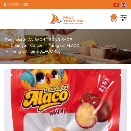
0985514400
0
Trang chủ
ĂN SẠCH - SỐNG KHỎE
Chân gà - Cá cơm - Trứng cút ALACO
Trứng cút ngũ vị ALACO 45g