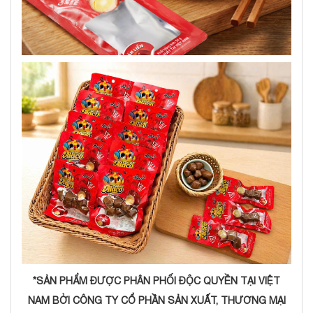
*SẢN PHẨM ĐƯỢC PHÂN PHỐI ĐỘC QUYỀN TẠI VIỆT
NAM BỞI CÔNG TY CỔ PHẦN SẢN XUẤT, THƯƠNG MẠI