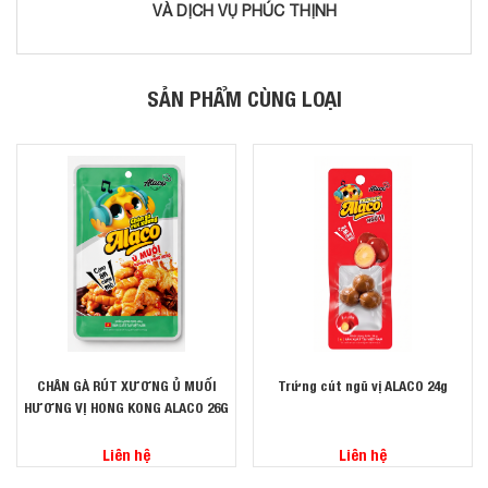
VÀ DỊCH VỤ PHÚC THỊNH
SẢN PHẨM CÙNG LOẠI
CHÂN GÀ RÚT XƯƠNG Ủ MUỐI
Trứng cút ngũ vị ALACO 24g
HƯƠNG VỊ HONG KONG ALACO 26G
Liên hệ
Liên hệ